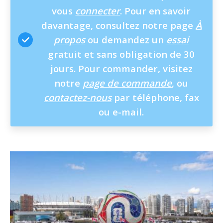
vous
connecter
. Pour en savoir
davantage, consultez notre page
À
propos
ou demandez un
essai
gratuit et sans obligation de 30
jours. Pour commander, visitez
notre
page de commande
, ou
contactez-nous
par téléphone, fax
ou e-mail.