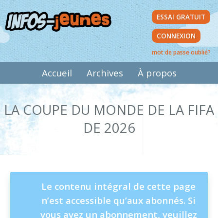
Aller
ESSAI GRATUIT
au
contenu
CONNEXION
principal
mot de passe oublié?
MAIN
Accueil
Archives
À propos
NAVIGATION
LA COUPE DU MONDE DE LA FIFA
DE 2026
MESSAGE
Le contenu intégral de cette page
n’est accessible qu’aux abonnés. Si
D'ÉTAT
vous avez un abonnement, veuillez