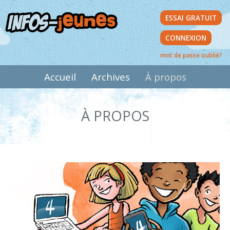
Aller
ESSAI GRATUIT
au
contenu
CONNEXION
principal
mot de passe oublié?
MAIN
Accueil
Archives
À propos
NAVIGATION
À PROPOS