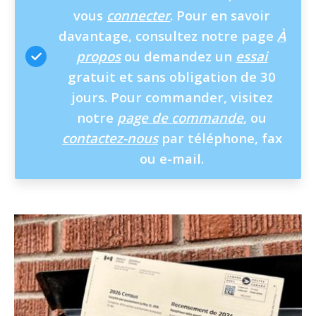
vous
connecter
. Pour en savoir
davantage, consultez notre page
À
propos
ou demandez un
essai
gratuit et sans obligation de 30
jours. Pour commander, visitez
notre
page de commande
, ou
contactez-nous
par téléphone, fax
ou e-mail.