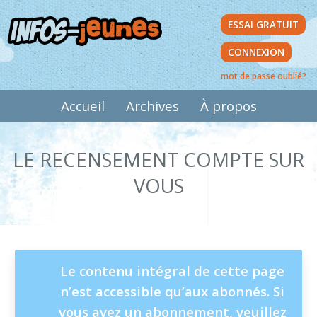
Aller
ESSAI GRATUIT
au
contenu
CONNEXION
principal
mot de passe oublié?
MAIN
Accueil
Archives
À propos
NAVIGATION
LE RECENSEMENT COMPTE SUR
VOUS
MESSAGE
Le contenu intégral de cette page
n’est accessible qu’aux abonnés. Si
D'ÉTAT
vous avez un abonnement, veuillez