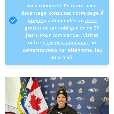
vous
connecter
. Pour en savoir
davantage, consultez notre page
À
propos
ou demandez un
essai
gratuit et sans obligation de 30
jours. Pour commander, visitez
notre
page de commande
, ou
contactez-nous
par téléphone, fax
ou e-mail.