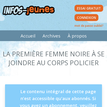
Aller
ESSAI GRATUIT
au
contenu
CONNEXION
principal
mot de passe oublié?
MAIN
Accueil
Archives
À propos
NAVIGATION
LA PREMIÈRE FEMME NOIRE À SE
JOINDRE AU CORPS POLICIER
MESSAGE
Le contenu intégral de cette page
n’est accessible qu’aux abonnés. Si
D'ÉTAT
vous avez un abonnement, veuillez