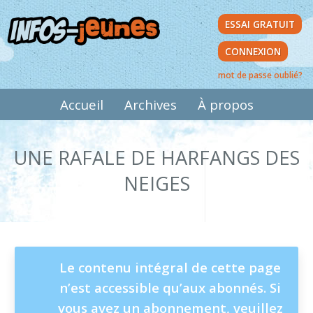
Aller
ESSAI GRATUIT
au
contenu
CONNEXION
principal
mot de passe oublié?
MAIN
Accueil
Archives
À propos
NAVIGATION
UNE RAFALE DE HARFANGS DES
NEIGES
MESSAGE
Le contenu intégral de cette page
n’est accessible qu’aux abonnés. Si
D'ÉTAT
vous avez un abonnement, veuillez