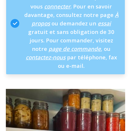
vous
connecter
. Pour en savoir
davantage, consultez notre page
À
propos
ou demandez un
essai
gratuit et sans obligation de 30
jours. Pour commander, visitez
notre
page de commande
, ou
contactez-nous
par téléphone, fax
ou e-mail.