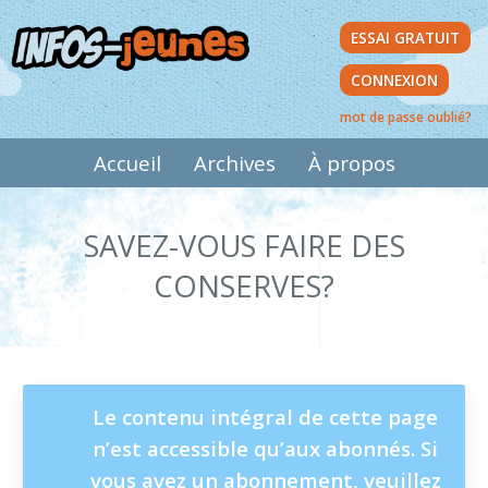
Aller
ESSAI GRATUIT
au
contenu
CONNEXION
principal
mot de passe oublié?
MAIN
Accueil
Archives
À propos
NAVIGATION
SAVEZ-VOUS FAIRE DES
CONSERVES?
MESSAGE
Le contenu intégral de cette page
n’est accessible qu’aux abonnés. Si
D'ÉTAT
vous avez un abonnement, veuillez